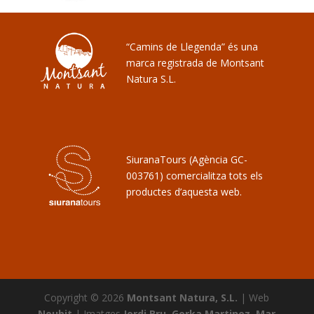
“Camins de Llegenda” és una
marca registrada de Montsant
Natura S.L.
SiuranaTours (Agència GC-
003761) comercialitza tots els
productes d’aquesta web.
Copyright © 2026
Montsant Natura, S.L.
| Web
Noubit
| Imatges
Jordi Bru, Gorka Martinez, Mar