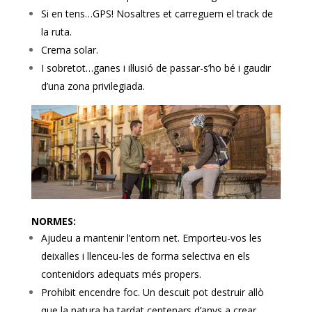
Si en tens…GPS! Nosaltres et carreguem el track de
la ruta.
Crema solar.
I sobretot…ganes i il·lusió de passar-s’ho bé i gaudir
d’una zona privilegiada.
NORMES:
Ajudeu a mantenir l’entorn net. Emporteu-vos les
deixalles i llenceu-les de forma selectiva en els
contenidors adequats més propers.
Prohibit encendre foc. Un descuit pot destruir allò
que la natura ha tardat centenars d’anys a crear.