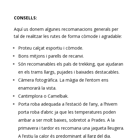
CONSELLS:
Aquí us donem algunes recomanacions generals per
tal de realitzar les rutes de forma còmode i agradable:
Proteu calçat esportiu i còmode.
Bons mitjons i parells de recanvi.
Són recomanables els pals de trekking, que ajudaran
en els trams llargs, pujades i baixades destacables.
Càmera fotogràfica. La màgia de l’entorn ens
enamorarà la vista.
Cantimplora o Camelbak.
Porta roba adequada a l’estació de l’any, a l’hivern
porta roba d’abric ja que les temperatures poden
arribar a ser molt baixes, sobretot a Prades. A la
primavera i tardor es recomana una jaqueta lleugera.
A l’estiu la calor és predominant al llarg del dia.