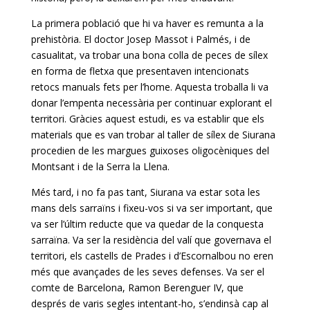
La primera població que hi va haver es remunta a la
prehistòria. El doctor Josep Massot i Palmés, i de
casualitat, va trobar una bona colla de peces de sílex
en forma de fletxa que presentaven intencionats
retocs manuals fets per l’home. Aquesta troballa li va
donar l’empenta necessària per continuar explorant el
territori. Gràcies aquest estudi, es va establir que els
materials que es van trobar al taller de sílex de Siurana
procedien de les margues guixoses oligocèniques del
Montsant i de la Serra la Llena.
Més tard, i no fa pas tant, Siurana va estar sota les
mans dels sarraïns i fixeu-vos si va ser important, que
va ser l’últim reducte que va quedar de la conquesta
sarraïna. Va ser la residència del valí que governava el
territori, els castells de Prades i d’Escornalbou no eren
més que avançades de les seves defenses. Va ser el
comte de Barcelona, Ramon Berenguer IV, que
després de varis segles intentant-ho, s’endinsà cap al