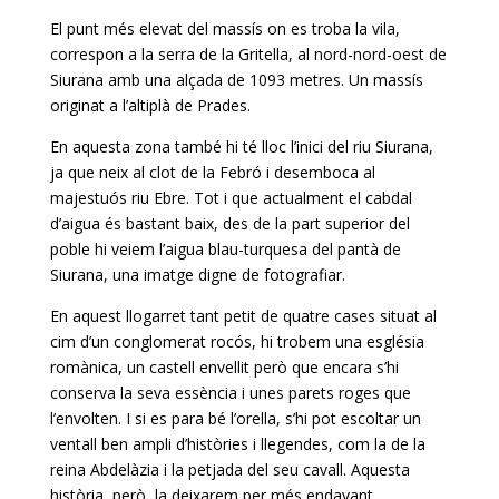
El punt més elevat del massís on es troba la vila,
correspon a la serra de la Gritella, al nord-nord-oest de
Siurana amb una alçada de 1093 metres. Un massís
originat a l’altiplà de Prades.
En aquesta zona també hi té lloc l’inici del riu Siurana,
ja que neix al clot de la Febró i desemboca al
majestuós riu Ebre. Tot i que actualment el cabdal
d’aigua és bastant baix, des de la part superior del
poble hi veiem l’aigua blau-turquesa del pantà de
Siurana, una imatge digne de fotografiar.
En aquest llogarret tant petit de quatre cases situat al
cim d’un conglomerat rocós, hi trobem una església
romànica, un castell envellit però que encara s’hi
conserva la seva essència i unes parets roges que
l’envolten. I si es para bé l’orella, s’hi pot escoltar un
ventall ben ampli d’històries i llegendes, com la de la
reina Abdelàzia i la petjada del seu cavall. Aquesta
història, però, la deixarem per més endavant.